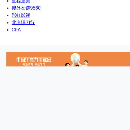
童程童美
搜外友链9560
彩虹影视
北凉悍刀行
CFA