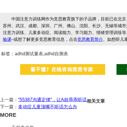
中国注意力训练网作为竞思教育旗下的子品牌，目前已在北京
苏州、武汉、成都、深圳、广州、佛山、沈阳、长沙、无锡等城市开设
注意力训练、儿童多动症、阅读能力、学习能力、情绪管理训练等
验课
~或想了解更多竞思教育信息，点击
竞思教育简介
。如想听儿
标签：adhd测试量表,adhd自测表
上一篇：
“55387沟通定律”，让A娃乖乖听话
相关文章
下一篇：
多动症儿童顶嘴不听话怎么办
MORE