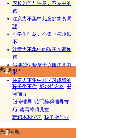
家长如何与注意力不集中的
孩
注意力不集中儿童的饮食调
理
小学生注意力不集中与睡眠
不
注意力不集中的孩子在家如
何
假期如何帮孩子克服注意力
热门tags
不
注意力不集中对学习成绩的
孩子坐不住
舒尔特方格
书
真
写辅导
阅读辅导
读写障碍辅导技
巧
读写障碍儿童
玩积木和学习
孩子做作业
热门专题