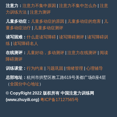
注意力：
注意力不集中原因
|
注意力不集中怎么办
|
注意
力训练方法
|
注意力测评
儿童多动症：
儿童多动症的原因
|
儿童多动症的危害
|
儿
童多动症治疗
|
儿童多动症测评
读写困难：
什么是读写障碍
|
读写障碍测评
|
读写障碍训
练
|
读写障碍名人
在线测评：
儿童好动，多动测评
|
注意力在线测评
|
阅读
障碍测评
训练课堂：
行为约束
|
习题巩固
|
情绪管理
|
心理辅导
总部地址：
杭州市拱墅区教工路619号美都广场B座4层
（
全国分中心地址
）
© CopyRight 2022 版权所有 中国注意力训练网
(www.zhuyili.org)
粤ICP备17127565号