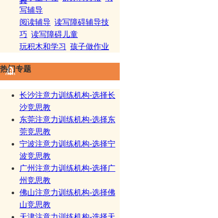
真
写辅导
阅读辅导
读写障碍辅导技
巧
读写障碍儿童
玩积木和学习
孩子做作业
热门专题
长沙注意力训练机构-选择长
沙竞思教
东莞注意力训练机构-选择东
莞竞思教
宁波注意力训练机构-选择宁
波竞思教
广州注意力训练机构-选择广
州竞思教
佛山注意力训练机构-选择佛
山竞思教
天津注意力训练机构-选择天