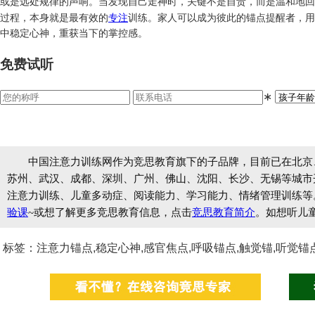
或是远处规律的声响。当发现自己走神时，关键不是自责，而是温和地回
过程，本身就是最有效的
专注
训练。家人可以成为彼此的锚点提醒者，用
中稳定心神，重获当下的掌控感。
免费试听
∗
中国注意力训练网作为竞思教育旗下的子品牌，目前已在北京
苏州、武汉、成都、深圳、广州、佛山、沈阳、长沙、无锡等城市开设
注意力训练、儿童多动症、阅读能力、学习能力、情绪管理训练等
验课
~或想了解更多竞思教育信息，点击
竞思教育简介
。如想听儿
标签：注意力锚点,稳定心神,感官焦点,呼吸锚点,触觉锚,听觉锚