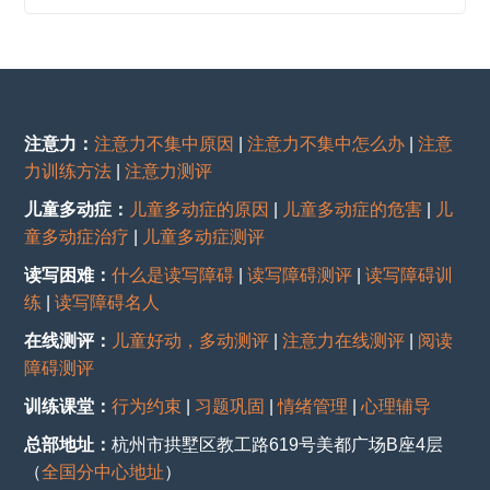
注意力：
注意力不集中原因
|
注意力不集中怎么办
|
注意
力训练方法
|
注意力测评
儿童多动症：
儿童多动症的原因
|
儿童多动症的危害
|
儿
童多动症治疗
|
儿童多动症测评
读写困难：
什么是读写障碍
|
读写障碍测评
|
读写障碍训
练
|
读写障碍名人
在线测评：
儿童好动，多动测评
|
注意力在线测评
|
阅读
障碍测评
训练课堂：
行为约束
|
习题巩固
|
情绪管理
|
心理辅导
总部地址：
杭州市拱墅区教工路619号美都广场B座4层
（
全国分中心地址
）