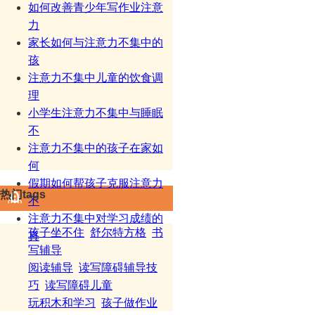
如何改善青少年写作业注意
力
家长如何与注意力不集中的
孩
注意力不集中儿童的饮食调
理
小学生注意力不集中与睡眠
不
注意力不集中的孩子在家如
何
假期如何帮孩子克服注意力
热门tags
不
注意力不集中对学习成绩的
孩子坐不住
舒尔特方格
书
真
写辅导
阅读辅导
读写障碍辅导技
巧
读写障碍儿童
玩积木和学习
孩子做作业