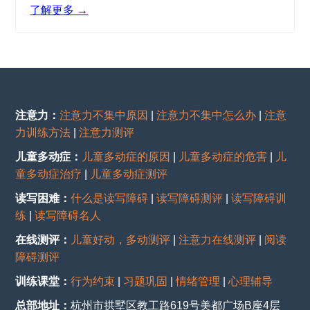
了解更多 →
注意力：
注意力不集中原因
|
注意力不集中怎么办
|
注意
力训练方法
|
注意力测评
儿童多动症：
儿童多动症的原因
|
儿童多动症的危害
|
儿
童多动症治疗
|
儿童多动症测评
读写困难：
什么是读写障碍
|
读写障碍测评
|
读写障碍训
练
|
读写障碍名人
在线测评：
儿童好动，多动测评
|
注意力在线测评
|
阅读
障碍测评
训练课堂：
行为约束
|
习题巩固
|
情绪管理
|
心理辅导
总部地址：
杭州市拱墅区教工路619号美都广场B座4层