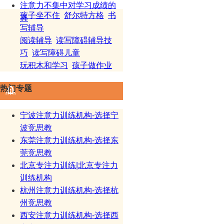
注意力不集中对学习成绩的
孩子坐不住
舒尔特方格
书
真
写辅导
阅读辅导
读写障碍辅导技
巧
读写障碍儿童
玩积木和学习
孩子做作业
热门专题
宁波注意力训练机构-选择宁
波竞思教
东莞注意力训练机构-选择东
莞竞思教
北京专注力训练|北京专注力
训练机构
杭州注意力训练机构-选择杭
州竞思教
西安注意力训练机构-选择西