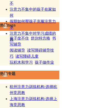
不
注意力不集中的孩子在家如
何
假期如何帮孩子克服注意力
热门tags
不
注意力不集中对学习成绩的
孩子坐不住
舒尔特方格
书
真
写辅导
阅读辅导
读写障碍辅导技
巧
读写障碍儿童
玩积木和学习
孩子做作业
热门专题
杭州注意力训练机构-选择杭
州竞思教
上海注意力训练机构-选择上
海竞思教