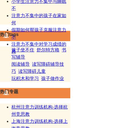
小学生注意力不集中与睡眠
不
注意力不集中的孩子在家如
何
假期如何帮孩子克服注意力
热门tags
不
注意力不集中对学习成绩的
孩子坐不住
舒尔特方格
书
真
写辅导
阅读辅导
读写障碍辅导技
巧
读写障碍儿童
玩积木和学习
孩子做作业
热门专题
杭州注意力训练机构-选择杭
州竞思教
上海注意力训练机构-选择上