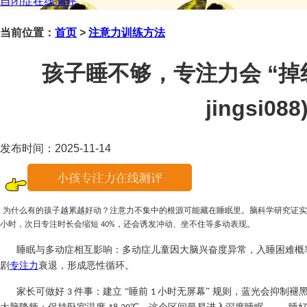
自闭症在线测评
当前位置：
首页
>
注意力训练方法
孩子睡不够，专注力会 “掉
jingsi088
发布时间：2025-11-14
为什么有的孩子越累越好动？注意力不集中的根源可能藏在睡眠里。脑科学研究证实
小时，次日专注时长会缩短
，还会诱发冲动、坐不住等多动表现。​
40%
睡眠与多动症相互影响：多动症儿童因大脑兴奋度异常，入睡困难概
剧
专注力
衰退，形成恶性循环。​
家长可做好
件事：建立 “睡前
小时无屏幕” 规则，蓝光会抑制褪黑
3
1