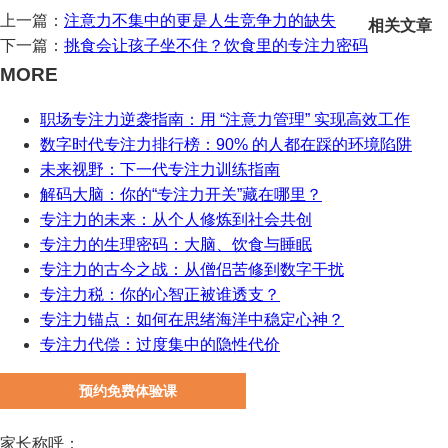
上一篇：
注意力不集中的更是人生竞争力的缺失
相关文章
下一篇：
挑食会让孩子坐不住？饮食里的专注力密码
MORE
职场专注力逆袭指南：用 “注意力管理” 实现高效工作
数字时代专注力排行榜：90% 的人都在踩的环境陷阱
未来视野：下一代专注力训练指南
解码大脑：你的“专注力开关”藏在哪里？
专注力的未来：从个人修炼到社会共创
专注力的生理密码：大脑、饮食与睡眠
专注力的古今之战：从僧侣苦修到数字干扰
专注力税：你的心智正被谁透支？
专注力锚点：如何在思绪海洋中稳定心神？
专注力代偿：过度集中的隐性代价
预约免费体验课
家长称呼：