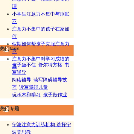
理
小学生注意力不集中与睡眠
不
注意力不集中的孩子在家如
何
假期如何帮孩子克服注意力
热门tags
不
注意力不集中对学习成绩的
孩子坐不住
舒尔特方格
书
真
写辅导
阅读辅导
读写障碍辅导技
巧
读写障碍儿童
玩积木和学习
孩子做作业
热门专题
宁波注意力训练机构-选择宁
波竞思教