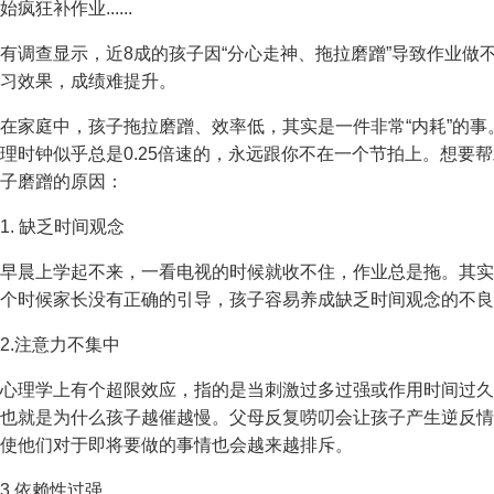
始疯狂补作业......
有调查显示，近8成的孩子因“分心走神、拖拉磨蹭”导致作业做
习效果，成绩难提升。
在家庭中，孩子拖拉磨蹭、效率低，其实是一件非常“内耗”的
理时钟似乎总是0.25倍速的，永远跟你不在一个节拍上。想要
子磨蹭的原因：
1. 缺乏时间观念
早晨上学起不来，一看电视的时候就收不住，作业总是拖。其实
个时候家长没有正确的引导，孩子容易养成缺乏时间观念的不良
2.注意力不集中
心理学上有个超限效应，指的是当刺激过多过强或作用时间过久
也就是为什么孩子越催越慢。父母反复唠叨会让孩子产生逆反情
使他们对于即将要做的事情也会越来越排斥。
3.依赖性过强