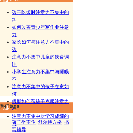
孩子吃饭时注意力不集中的
纠
如何改善青少年写作业注意
力
家长如何与注意力不集中的
孩
注意力不集中儿童的饮食调
理
小学生注意力不集中与睡眠
不
注意力不集中的孩子在家如
何
假期如何帮孩子克服注意力
热门tags
不
注意力不集中对学习成绩的
孩子坐不住
舒尔特方格
书
真
写辅导