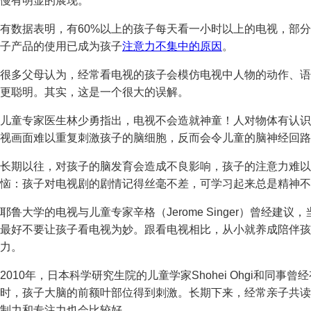
慢有明显的展现。
有数据表明，有60%以上的孩子每天看一小时以上的电视，部
子产品的使用已成为孩子
注意力不集中的原因
。
很多父母认为，经常看电视的孩子会模仿电视中人物的动作、语
更聪明。其实，这是一个很大的误解。
儿童专家医生林少勇指出，电视不会造就神童！人对物体有认识
视画面难以重复刺激孩子的脑细胞，反而会令儿童的脑神经回路
长期以往，对孩子的脑发育会造成不良影响，孩子的注意力难以
恼：孩子对电视剧的剧情记得丝毫不差，可学习起来总是精神不
耶鲁大学的电视与儿童专家辛格（Jerome Singer）曾经
最好不要让孩子看电视为妙。跟看电视相比，从小就养成陪伴孩
力。
2010年，日本科学研究生院的儿童学家Shohei Ohgi和同
时，孩子大脑的前额叶部位得到刺激。长期下来，经常亲子共读
制力和专注力也会比较好。