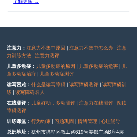
了解更多 →
注意力：
注意力不集中原因
|
注意力不集中怎么办
|
注意
力训练方法
|
注意力测评
儿童多动症：
儿童多动症的原因
|
儿童多动症的危害
|
儿
童多动症治疗
|
儿童多动症测评
读写困难：
什么是读写障碍
|
读写障碍测评
|
读写障碍训
练
|
读写障碍名人
在线测评：
儿童好动，多动测评
|
注意力在线测评
|
阅读
障碍测评
训练课堂：
行为约束
|
习题巩固
|
情绪管理
|
心理辅导
总部地址：
杭州市拱墅区教工路619号美都广场B座4层