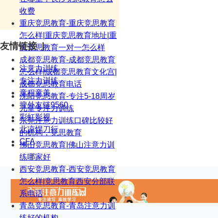
收费
重庆竞思教育-重庆竞思教育
怎么样|重庆竞思教育地址|重
友情链接 |
庆竞思教育一对一怎么样
成都竞思教育-成都竞思教育
注意力训练
怎么样|成都竞思教育文化宫|
专注力训练
成都竞思教育电话
童程童美
沈阳竞思教育-专注5-18周岁
搜外友链9560
儿童专注力训练
彩虹影视
东莞注意力训练口碑比较好
北凉悍刀行
的机构，竞思教育
CFA
佛山竞思教育|佛山注意力训
练哪家好
西安竞思教育-西安竞思教育
怎么样|竞思教育西安分部联
系电话
青岛竞思教育-青岛注意力训
练好的机构