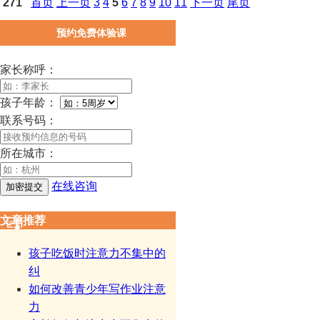
271
首页
上一页
3
4
5
6
7
8
9
10
11
下一页
尾页
预约免费体验课
家长称呼：
孩子年龄：
联系号码：
所在城市：
在线咨询
文章推荐
孩子吃饭时注意力不集中的
纠
如何改善青少年写作业注意
力