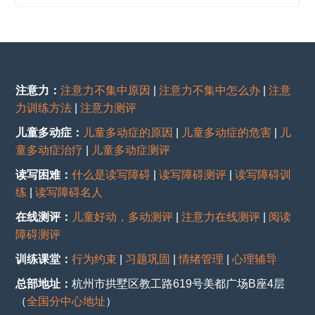
注意力：
注意力不集中原因
|
注意力不集中怎么办
|
注意
力训练方法
|
注意力测评
儿童多动症：
儿童多动症的原因
|
儿童多动症的危害
|
儿
童多动症治疗
|
儿童多动症测评
读写困难：
什么是读写障碍
|
读写障碍测评
|
读写障碍训
练
|
读写障碍名人
在线测评：
儿童好动，多动测评
|
注意力在线测评
|
阅读
障碍测评
训练课堂：
行为约束
|
习题巩固
|
情绪管理
|
心理辅导
总部地址：
杭州市拱墅区教工路619号美都广场B座4层
（
全国分中心地址
）