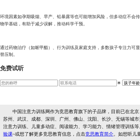
环境因素如孕期吸烟、早产、铅暴露等也可能增加风险，但多动症不会传
物学基础，有助于减少误解，推动科学干预。
通过药物治疗（如哌甲酯）、行为训练及家庭支持，多数孩子专注力可显
替压制。
免费试听
∗
中国注意力训练网作为竞思教育旗下的子品牌，目前已在北京
苏州、武汉、成都、深圳、广州、佛山、沈阳、长沙、无锡等城市开设
注意力训练、儿童多动症、阅读能力、学习能力、情绪管理训练等
验课
~或想了解更多竞思教育信息，点击
竞思教育简介
。如想听儿