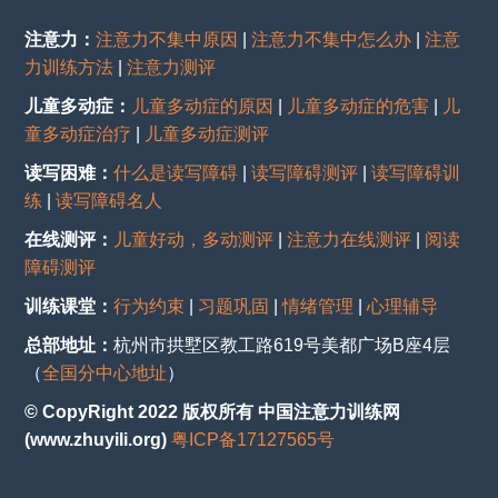
注意力：
注意力不集中原因
|
注意力不集中怎么办
|
注意
力训练方法
|
注意力测评
儿童多动症：
儿童多动症的原因
|
儿童多动症的危害
|
儿
童多动症治疗
|
儿童多动症测评
读写困难：
什么是读写障碍
|
读写障碍测评
|
读写障碍训
练
|
读写障碍名人
在线测评：
儿童好动，多动测评
|
注意力在线测评
|
阅读
障碍测评
训练课堂：
行为约束
|
习题巩固
|
情绪管理
|
心理辅导
总部地址：
杭州市拱墅区教工路619号美都广场B座4层
（
全国分中心地址
）
© CopyRight 2022 版权所有 中国注意力训练网
(www.zhuyili.org)
粤ICP备17127565号