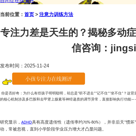
自闭症在线测评
当前位置：
首页
>
注意力训练方法
专注力差是天生的？揭秘多动症
信咨询：jingsi
发布时间：2025-11-24
你是否好奇：为什么有些孩子明明聪明，却总是
听不进去
记不住
坐不住
？这背
“
”“
”“
”
的核心机制涉及多巴胺和去甲肾上腺素等神经递质的调节异常，直接影响执行功能
—
研究显示，
具有高度遗传性（遗传率约
），并非后天
惯坏
ADHD
70%-80%
“
动，常被忽视，直到小学阶段学业压力增大才凸显问题。