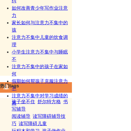
纠
如何改善青少年写作业注意
力
家长如何与注意力不集中的
孩
注意力不集中儿童的饮食调
理
小学生注意力不集中与睡眠
不
注意力不集中的孩子在家如
何
假期如何帮孩子克服注意力
热门tags
不
注意力不集中对学习成绩的
孩子坐不住
舒尔特方格
书
真
写辅导
阅读辅导
读写障碍辅导技
巧
读写障碍儿童
玩积木和学习
孩子做作业